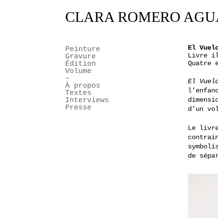
CLARA ROMERO AG
El Vuel
Peinture
Livre i
Gravure
Quatre 
Édition
Volume
–
El Vuel
À propos
l’enfan
Textes
dimensi
Interviews
Presse
d’un vo
Le livr
contrai
symboli
de sépa