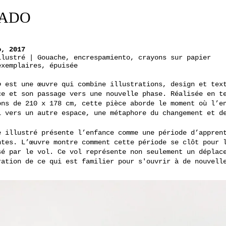
UADO
o, 2017
llustré | Gouache, encrespamiento, crayons sur papier
exemplaires, épuisée
o
est une œuvre qui combine illustrations, design et text
ce et son passage vers une nouvelle phase. Réalisée en t
ons de 210 x 178 cm, cette pièce aborde le moment où l’e
l vers un autre espace, une métaphore du changement et d
e illustré présente l’enfance comme une période d’appren
ntes. L’œuvre montre comment cette période se clôt pour 
sé par le vol. Ce vol représente non seulement un déplac
ration de ce qui est familier pour s'ouvrir à de nouvell